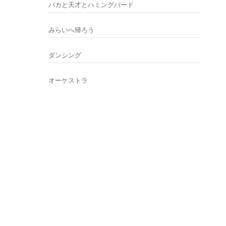
バカと天才とハミングバード
みらいへ帰ろう
ダンシング
オーケストラ