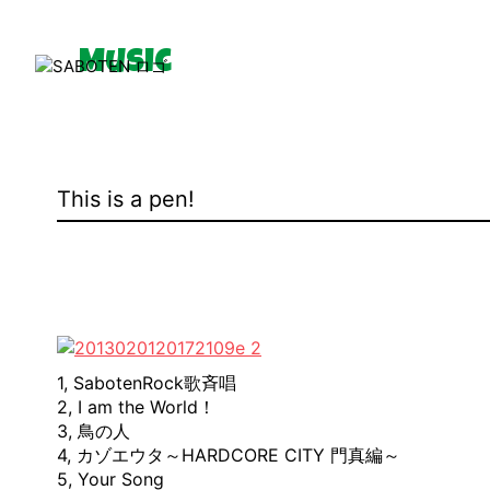
Music
News
This is a pen!
Media
Movie
1, SabotenRock歌斉唱
2, I am the World！
3, 鳥の人
4, カゾエウタ～HARDCORE CITY 門真編～
5, Your Song