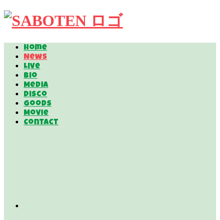
Home
News
Live
Bio
Media
Disco
Goods
Movie
Contact