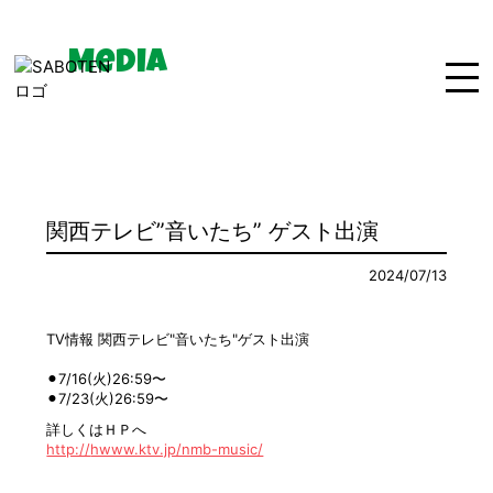
Media
Home
News
Live
Bio
Media
Disco
関西テレビ”音いたち” ゲスト出演
Goods
Movie
Contact
2024/07/13
TV情報
関西テレビ"音いたち"ゲスト出演
⚫︎7/16(火)26:59〜
⚫︎7/23(火)26:59〜
詳しくはＨＰへ
http://
hwww.ktv.jp/nmb-music/