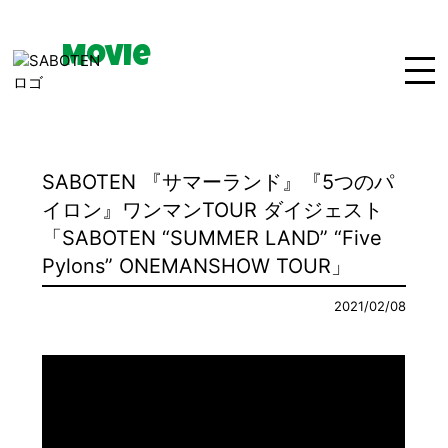
Movie
Home
News
Live
SABOTEN 『サマーランド』『5つのパ
Bio
Media
Disco
イロン』ワンマンTOUR ダイジェスト
「SABOTEN “SUMMER LAND” “Five
Goods
Movie
Contact
Pylons” ONEMANSHOW TOUR」
2021/02/08