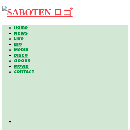
Home
News
Live
Bio
Media
Disco
Goods
Movie
Contact