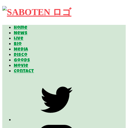
Home
News
Live
Bio
Media
Disco
Goods
Movie
Contact