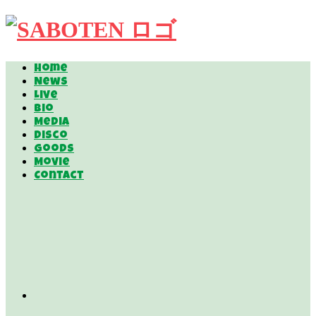
Home
News
Live
Bio
Media
Disco
Goods
Movie
Contact