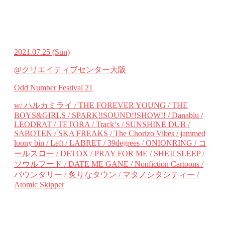
2021.07.25
(Sun)
@クリエイティブセンター⼤阪
Odd Number Festival 21
w/ ハルカミライ / THE FOREVER YOUNG / THE
BOYS&GIRLS / SPARK!!SOUND!!SHOW!! / Danablu /
LEODRAT / TETORA / Trackʻs / SUNSHINE DUB /
SABOTEN / SKA FREAKS / The Chorizo Vibes / jammed
loony bin / Left / LABRET / 39degrees / ONIONRING / コ
ールスロー / DETOX / PRAY FOR ME / SHE'll SLEEP /
ソウルフード / DATE ME GANE / Nonfiction Cartoons /
バウンダリー / 炙りなタウン / マタノシタシティー /
Atomic Skipper