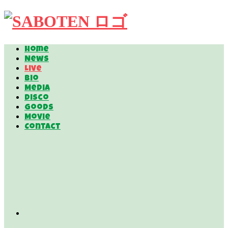
Home
News
Live
Bio
Media
Disco
Goods
Movie
Contact