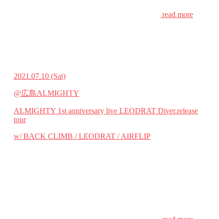
read more
2021.07.10
(Sat)
@広島ALMIGHTY
ALMIGHTY 1st anniversary live LEODRAT Diver.release
tour
w/ BACK CLIMB / LEODRAT / AIRFLIP