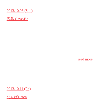
2013.10.06
(Sun)
広島 Cave-Be
read more
2013.10.11
(Fri)
なんばHatch