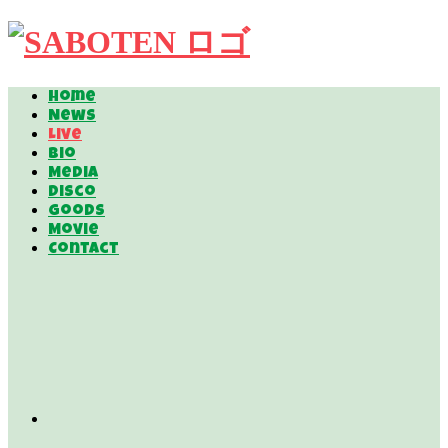
Home
News
Live
Bio
Media
Disco
Goods
Movie
Contact