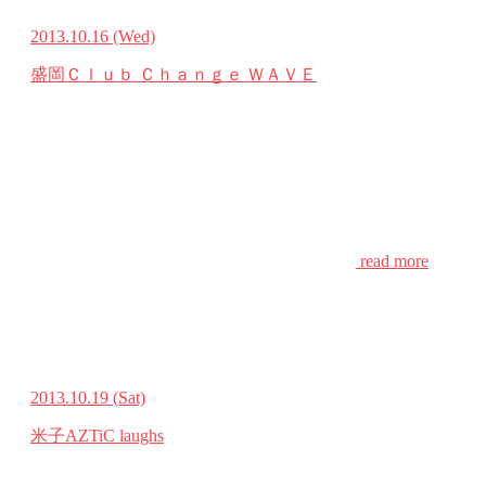
2013.10.16
(Wed)
盛岡Ｃｌｕｂ Ｃｈａｎｇｅ ＷＡＶＥ
read more
2013.10.19
(Sat)
米子AZTiC laughs