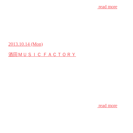
read more
2013.10.14
(Mon)
酒田ＭＵＳＩＣ ＦＡＣＴＯＲＹ
read more