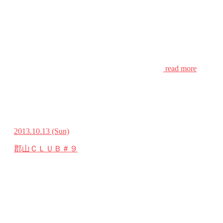
read more
2013.10.13
(Sun)
郡山ＣＬＵＢ＃９