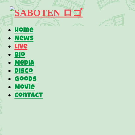
Home
News
Live
Bio
Media
Disco
Goods
Movie
Contact