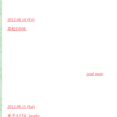
2012.08.10
(Fri)
高松DIME
read more
2012.08.11
(Sat)
米子AZTiC laughs