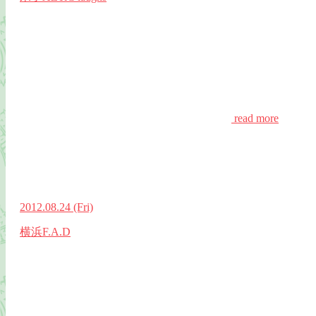
read more
2012.08.24
(Fri)
横浜F.A.D