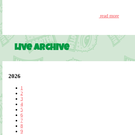
read more
Live Archive
2026
1
2
3
4
5
6
7
8
9