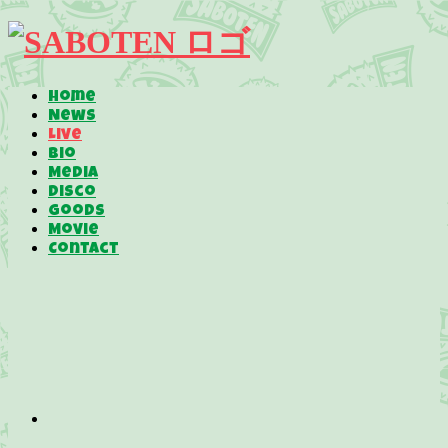
Home
News
Live
Bio
Media
Disco
Goods
Movie
Contact