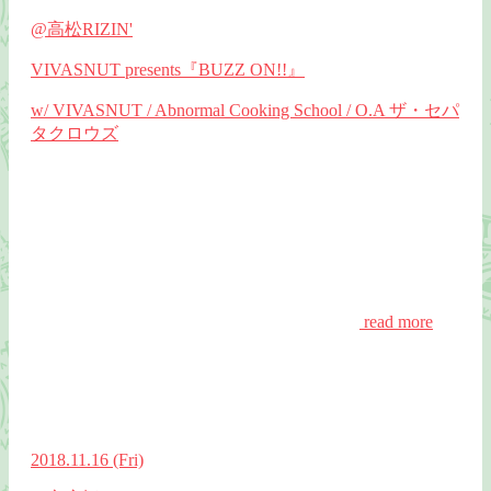
@高松RIZIN'
VIVASNUT presents『BUZZ ON!!』
w/ VIVASNUT / Abnormal Cooking School / O.A ザ・セパ
タクロウズ
read more
2018.11.16
(Fri)