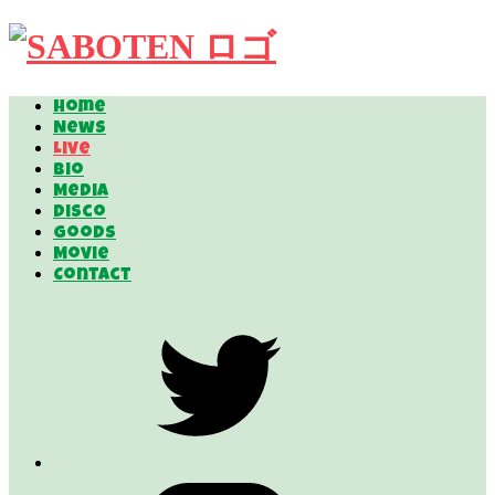
Home
News
Live
Bio
Media
Disco
Goods
Movie
Contact