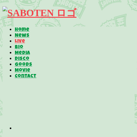
Home
News
Live
Bio
Media
Disco
Goods
Movie
Contact