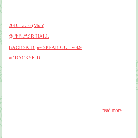
2019.12.16
(Mon)
@鹿児島SR HALL
BACKSKiD pre SPEAK OUT vol.9
w/ BACKSKiD
read more