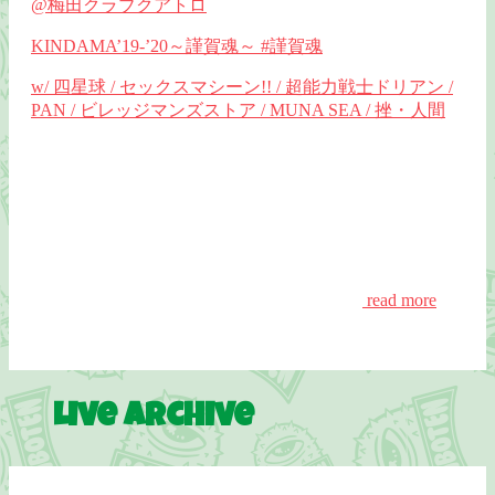
@梅田クラブクアトロ
KINDAMA’19-’20～謹賀魂～ #謹賀魂
w/ 四星球 / セックスマシーン!! / 超能力戦士ドリアン /
PAN / ビレッジマンズストア / MUNA SEA / 挫・人間
read more
Live Archive