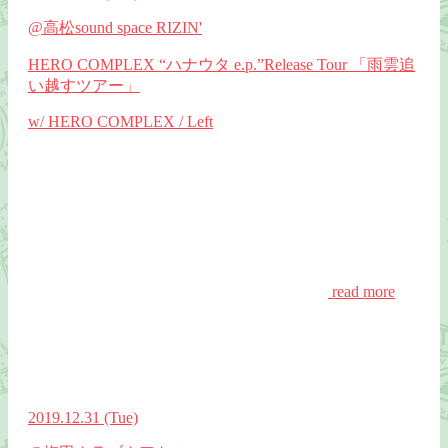
@高松sound space RIZIN'
HERO COMPLEX “ハナウタ e.p.”Release Tour 「雨雲追
い越すツアー」
w/ HERO COMPLEX / Left
read more
2019.12.31
(Tue)