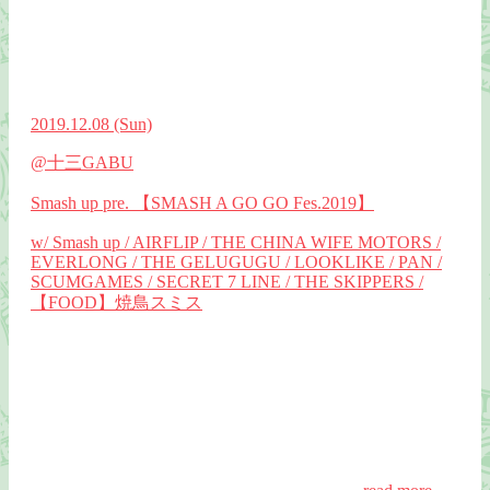
2019.12.08
(Sun)
@十三GABU
Smash up pre. 【SMASH A GO GO Fes.2019】
w/ Smash up / AIRFLIP / THE CHINA WIFE MOTORS /
EVERLONG / THE GELUGUGU / LOOKLIKE / PAN /
SCUMGAMES / SECRET 7 LINE / THE SKIPPERS /
【FOOD】焼鳥スミス