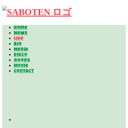
Home
News
Live
Bio
Media
Disco
Goods
Movie
Contact