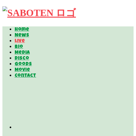
Home
News
Live
Bio
Media
Disco
Goods
Movie
Contact