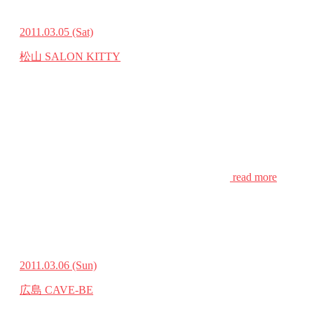
2011.03.05
(Sat)
松山 SALON KITTY
read more
2011.03.06
(Sun)
広島 CAVE-BE