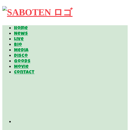
Home
News
Live
Bio
Media
Disco
Goods
Movie
Contact