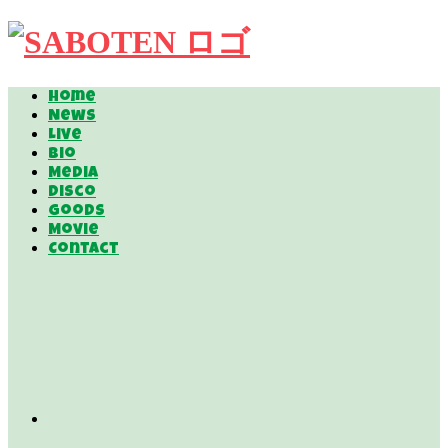
Home
News
Live
Bio
Media
Disco
Goods
Movie
Contact