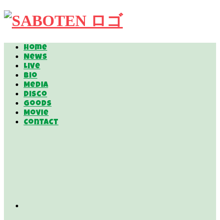
Home
News
Live
Bio
Media
Disco
Goods
Movie
Contact