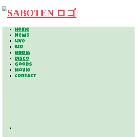
Home
News
Live
Bio
Media
Disco
Goods
Movie
Contact