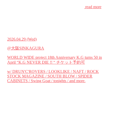
read more
2026.04.29
(Wed)
@大阪SINKAGURA
WORLD WIDE project 18th Anniversary K.G turns 50 in
April “K.G NEVER DIE !! “
チケット予約可
w/ DRUN'C'ROVERS / LOOKLIKE / NAFT / ROCK
STOCK MAGAZINE / SOUTH BLOW / SPIDER
CABINETS / Swing Goat / tonights / and more.