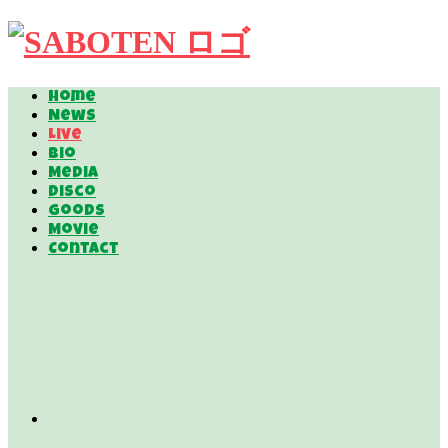
Home
News
Live
Bio
Media
Disco
Goods
Movie
Contact