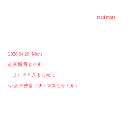
read more
2026.04.20
(Mon)
@京都 音まかす
「よしきときよしvol.1」
w/ 高木芳基（ザ・マスミサイル）