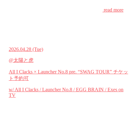
read more
2026.04.28
(Tue)
@太陽と虎
All I Clacks × Launcher No.8 pre. “SWAG TOUR”
チケッ
ト予約可
w/ All I Clacks / Launcher No.8 / EGG BRAIN / Exes on
TV