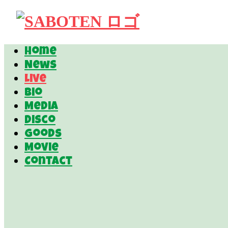
Home
News
Live
Bio
Media
Disco
Goods
Movie
Contact