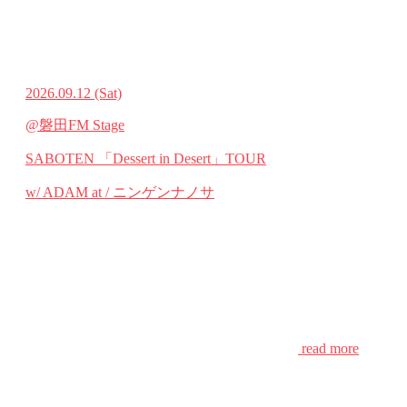
2026.09.12
(Sat)
@磐田FM Stage
SABOTEN 「Dessert in Desert」TOUR
w/ ADAM at / ニンゲンナノサ
read more