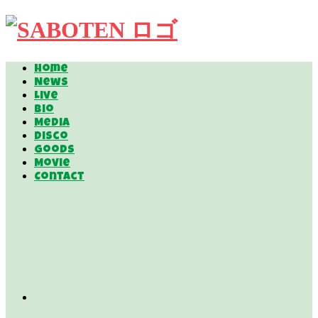
Home
News
Live
Bio
Media
Disco
Goods
Movie
Contact