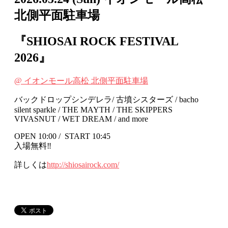
北側平面駐車場
『SHIOSAI ROCK FESTIVAL
2026』
@ イオンモール高松 北側平面駐車場
バックドロップシンデレラ/ 古墳シスターズ / bacho
silent sparkle / THE MAYTH / THE SKIPPERS
VIVASNUT / WET DREAM / and more
OPEN 10:00 / START 10:45
入場無料‼︎
詳しくは
http://shiosairock.com/