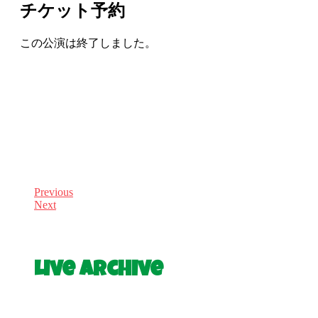
チケット予約
この公演は終了しました。
Previous
Next
Live Archive