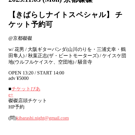
【きばらしナイトスペシャル】
チ
ケット予約可
@京都磔磔
w/ 花男 / 大阪ギターパンダ(山川のりを・三浦丈幸・鶴
田隼人) / 秋葉正志(ザ・ビートモーターズ) / ケイスケ団
地(ウルフルケイスケ、空団地) / 騒音寺
OPEN 13:20 / START 14:00
adv ¥5000
■
チケットぴあ
e+
磔磔店頭チケット
HP予約
(問)
kibarashi.night@gmail.com