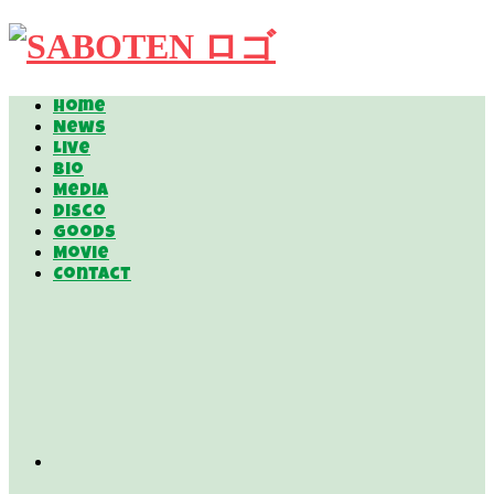
Home
News
Live
Bio
Media
Disco
Goods
Movie
Contact