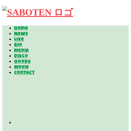
Home
News
Live
Bio
Media
Disco
Goods
Movie
Contact