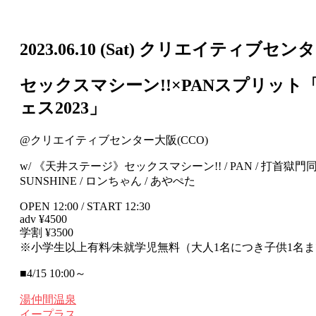
2023.06.10
(Sat)
クリエイティブセンター
セックスマシーン!!×PANスプリット
ェス2023」
@クリエイティブセンター⼤阪(CCO)
w/ 《天井ステージ》セックスマシーン!! / PAN / 打首獄門同
SUNSHINE / ロンちゃん / あやぺた
OPEN 12:00 / START 12:30
adv ¥4500
学割 ¥3500
※⼩学⽣以上有料∕未就学児無料（⼤⼈1名につき⼦供1名
■4/15 10:00～
湯仲間温泉
イープラス