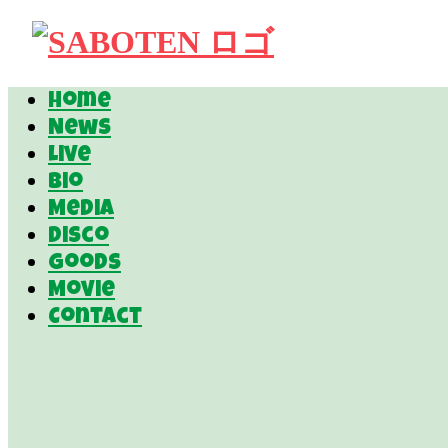
Home
News
Live
Bio
Media
Disco
Goods
Movie
Contact