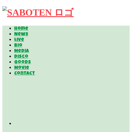
Home
News
Live
Bio
Media
Disco
Goods
Movie
Contact