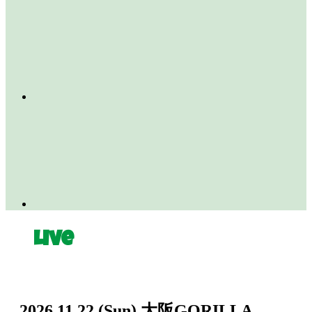
Live
2026.11.22
(Sun)
大阪GORILLA