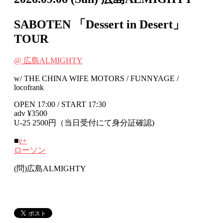
SABOTEN 「Dessert in Desert」
TOUR
@ 広島ALMIGHTY
w/ THE CHINA WIFE MOTORS / FUNNYAGE /
locofrank
OPEN 17:00 / START 17:30
adv ¥3500
U-25 2500円（当日受付にて身分証確認)
■
e+
ローソン
(問)広島ALMIGHTY