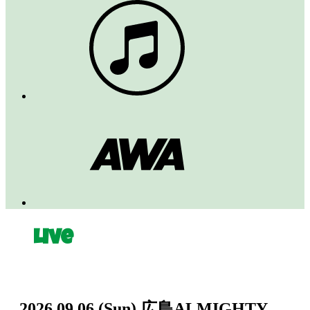
Live
2026.09.06
(Sun)
広島ALMIGHTY