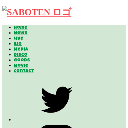
Home
News
Live
Bio
Media
Disco
Goods
Movie
Contact