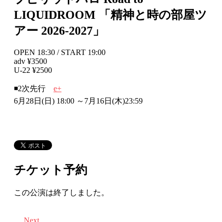
LIQUIDROOM 「精神と時の部屋ツ
アー 2026-2027」
OPEN 18:30 / START 19:00
adv ¥3500
U-22 ¥2500
◾️2次先行
e+
6月28日(日) 18:00 ～7月16日(木)23:59
チケット予約
この公演は終了しました。
Next