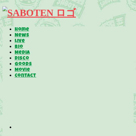
Home
News
Live
Bio
Media
Disco
Goods
Movie
Contact