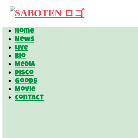
Home
News
Live
Bio
Media
Disco
Goods
Movie
Contact