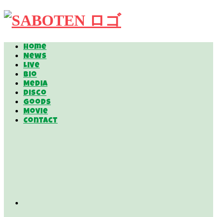
Home
News
Live
Bio
Media
Disco
Goods
Movie
Contact