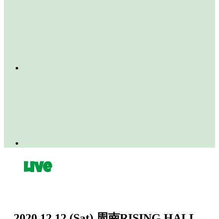
Live
2020.12.12
(Sat)
周南RISING HALL