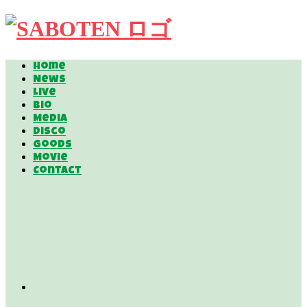
Home
News
Live
Bio
Media
Disco
Goods
Movie
Contact