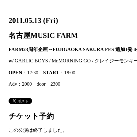
2011.05.13
(Fri)
名古屋MUSIC FARM
FARM23周年企画～FUJIGAOKA SAKURA FES 追加1発 
w/
GARLIC BOYS / Mr.MORNING GO / クレイジーモンキー / 
OPEN
：17:30
START
：18:00
Adv：2000 door：2300
チケット予約
この公演は終了しました。