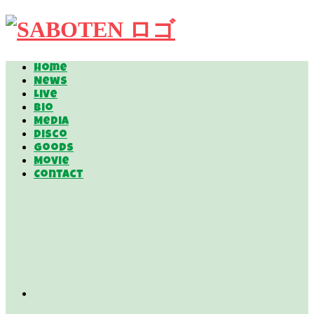
Home
News
Live
Bio
Media
Disco
Goods
Movie
Contact