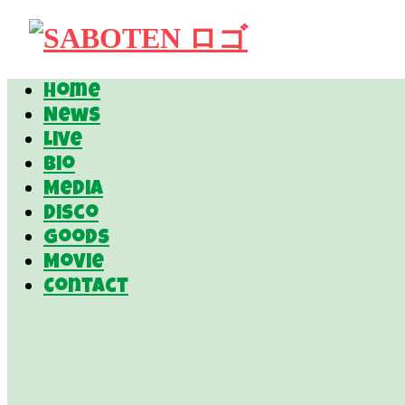
Home
News
Live
Bio
Media
Disco
Goods
Movie
Contact