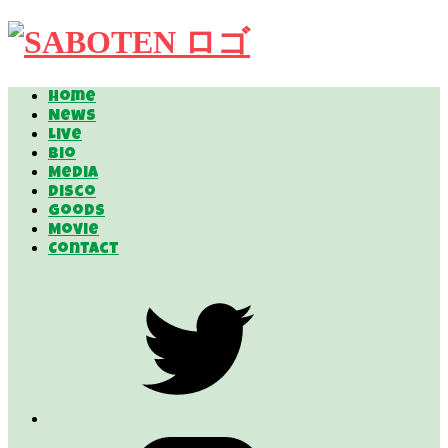
Home
News
Live
Bio
Media
Disco
Goods
Movie
Contact