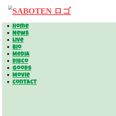
Home
News
Live
Bio
Media
Disco
Goods
Movie
Contact