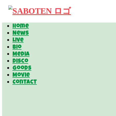
Home
News
Live
Bio
Media
Disco
Goods
Movie
Contact