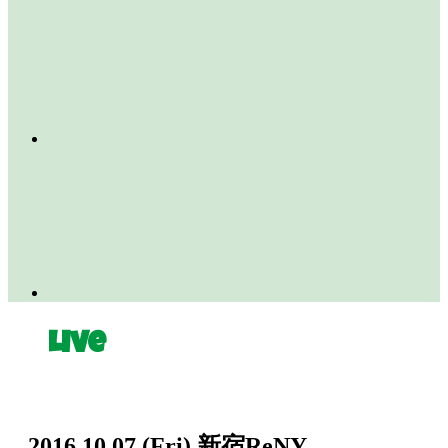
Live
2016.10.07
(Fri)
新宿ReNY