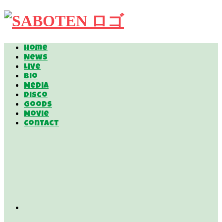
Home
News
Live
Bio
Media
Disco
Goods
Movie
Contact