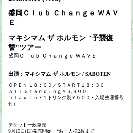
盛岡Ｃｌｕｂ Ｃｈａｎｇｅ ＷＡＶ
Ｅ
マキシマム ザ ホルモン "予襲復
讐"ツアー
盛岡Ｃｌｕｂ Ｃｈａｎｇｅ ＷＡＶＥ
出演：マキシマム ザ ホルモン / SABOTEN
ＯＰＥＮ １８：００／ＳＴＡＲＴ１８：３０
Ａｌｌ Ｓｔａｎｄｉｎｇ￥３,８００‐
（ｔａｘ ｉｎ・１ドリンク別￥５００・入場整理番号
付）
チケット一般発売
9月15日(日)発売開始 *お一人様2枚まで