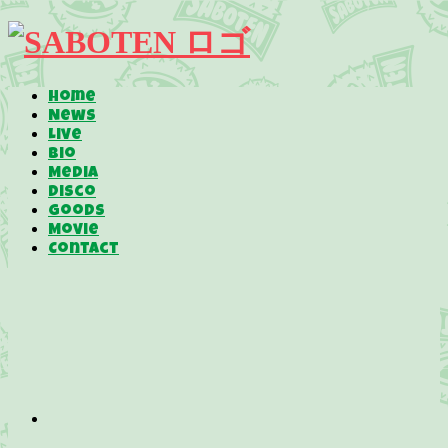
Home
News
Live
Bio
Media
Disco
Goods
Movie
Contact