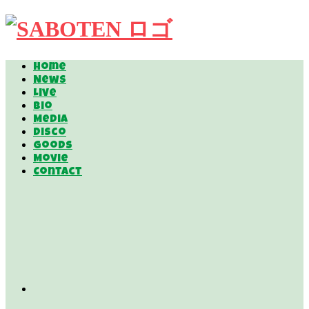
Home
News
Live
Bio
Media
Disco
Goods
Movie
Contact