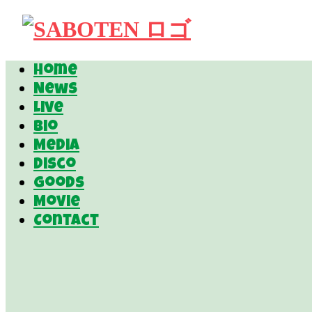
Home
News
Live
Bio
Media
Disco
Goods
Movie
Contact