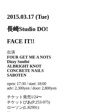
2015.03.17
(Tue)
長崎Studio DO!
FACE IT!!
出演
FOUR GET ME A NOTS
Dizzy Sunfist
ALBRIGHT KNOT
CONCRETE NAILS
SABOTEN
open: 17:30 / start: 18:00
adv: 2,300yen / door: 2,800yen
チケット発売1/24〜
チケットぴあ(P:253-975)
ローソン(L:82991)