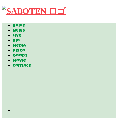
Home
News
Live
Bio
Media
Disco
Goods
Movie
Contact