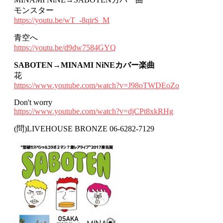
モンスター
https://youtu.be/wT_-8qirS_M
青空へ
https://youtu.be/d9dw7584GYQ
SABOTEN→MINAMI NiNEカバー楽曲
花
https://www.youtube.com/watch?v=J98oTWDEoZo
Don't worry
https://www.youtube.com/watch?v=djCPt8xkRHg
(問)LIVEHOUSE BRONZE 06-6282-7129