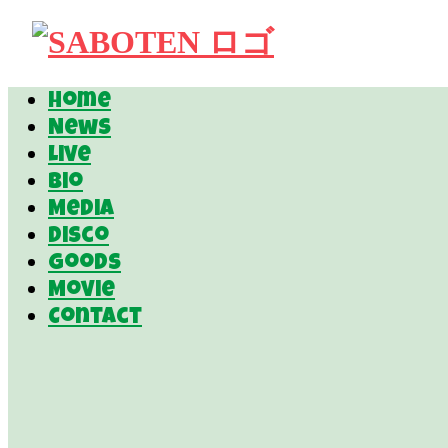
Home
News
Live
Bio
Media
Disco
Goods
Movie
Contact