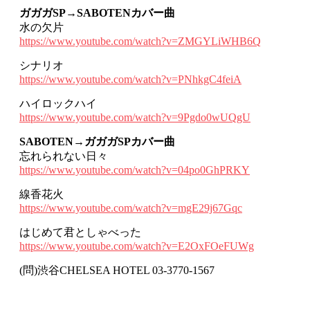
ガガガSP→SABOTENカバー曲
水の欠片
https://www.youtube.com/watch?v=ZMGYLiWHB6Q
シナリオ
https://www.youtube.com/watch?v=PNhkgC4feiA
ハイロックハイ
https://www.youtube.com/watch?v=9Pgdo0wUQgU
SABOTEN→ガガガSPカバー曲
忘れられない日々
https://www.youtube.com/watch?v=04po0GhPRKY
線香花火
https://www.youtube.com/watch?v=mgE29j67Gqc
はじめて君としゃべった
https://www.youtube.com/watch?v=E2OxFOeFUWg
(問)渋谷CHELSEA HOTEL 03-3770-1567