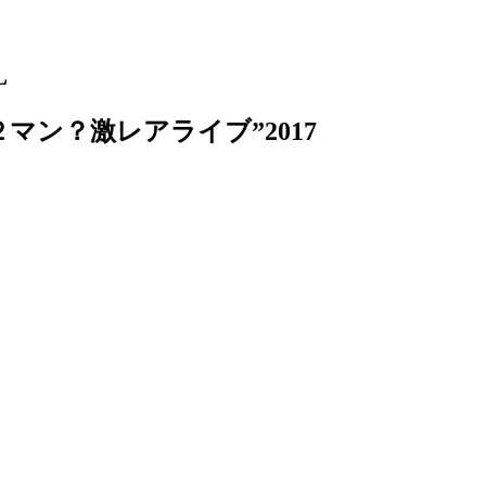
L
２マン？激レアライブ”2017