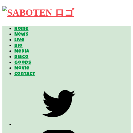
Home
News
Live
Bio
Media
Disco
Goods
Movie
Contact