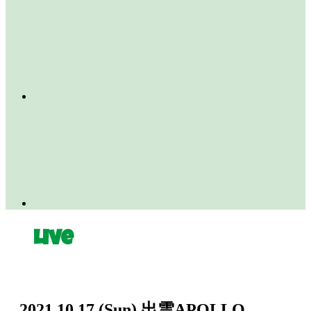
Live
2021.10.17
(Sun)
出雲APOLLO