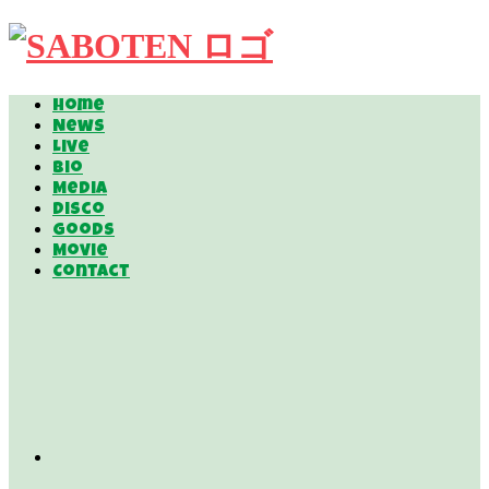
Home
News
Live
Bio
Media
Disco
Goods
Movie
Contact