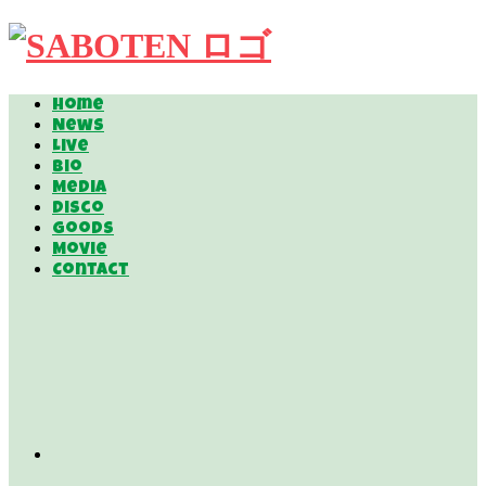
Home
News
Live
Bio
Media
Disco
Goods
Movie
Contact