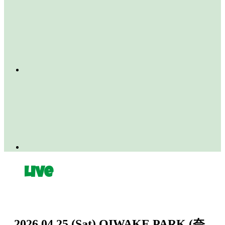
Live
2026.04.25
(Sat)
OIWAKE PARK (奈