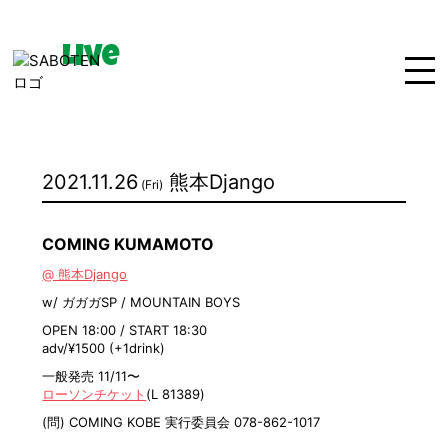
Live
Home
News
Live
2021.11.26
熊本Django
(Fri)
Bio
Media
Disco
COMING KUMAMOTO
Goods
Movie
Contact
@ 熊本Django
w/ ガガガSP / MOUNTAIN BOYS
OPEN 18:00 / START 18:30
adv/¥1500 (+1drink)
一般発売 11/11〜
ローソンチケット
(L 81389)
(問) COMING KOBE 実行委員会 078-862-1017