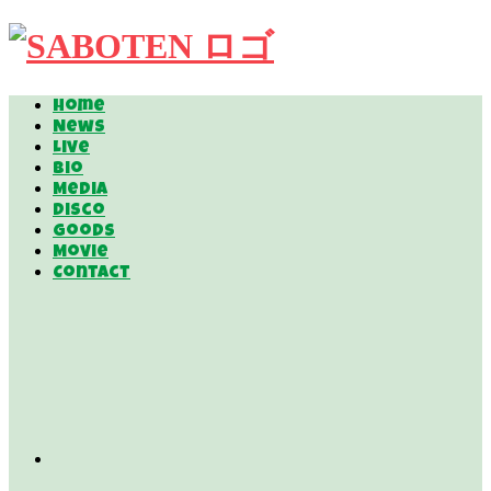
Home
News
Live
Bio
Media
Disco
Goods
Movie
Contact