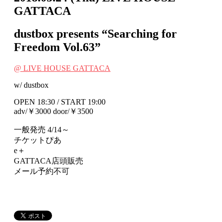
GATTACA
dustbox presents “Searching for
Freedom Vol.63”
@ LIVE HOUSE GATTACA
w/ dustbox
OPEN 18:30 / START 19:00
adv/￥3000 door/￥3500
一般発売 4/14～
チケットぴあ
e＋
GATTACA店頭販売
メール予約不可